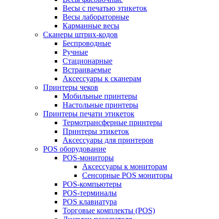
Весы с печатью этикеток
Весы лабораторные
Карманные весы
Сканеры штрих-кодов
Беспроводные
Ручные
Стационарные
Встраиваемые
Аксессуары к сканерам
Принтеры чеков
Мобильные принтеры
Настольные принтеры
Принтеры печати этикеток
Термотрансферные принтеры
Принтеры этикеток
Аксессуары для принтеров
POS оборудование
POS-мониторы
Аксессуары к мониторам
Сенсорные POS мониторы
POS-компьютеры
POS-терминалы
POS клавиатура
Торговые комплекты (POS)