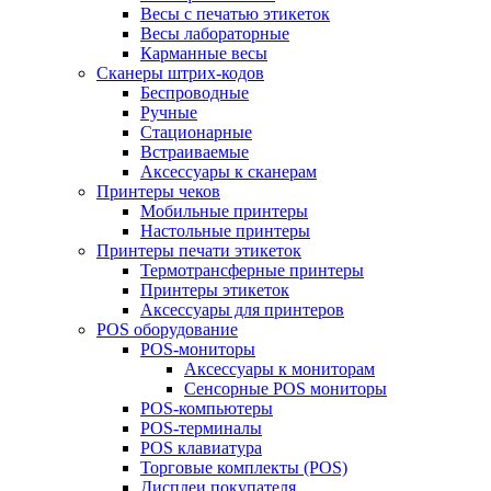
Весы с печатью этикеток
Весы лабораторные
Карманные весы
Сканеры штрих-кодов
Беспроводные
Ручные
Стационарные
Встраиваемые
Аксессуары к сканерам
Принтеры чеков
Мобильные принтеры
Настольные принтеры
Принтеры печати этикеток
Термотрансферные принтеры
Принтеры этикеток
Аксессуары для принтеров
POS оборудование
POS-мониторы
Аксессуары к мониторам
Сенсорные POS мониторы
POS-компьютеры
POS-терминалы
POS клавиатура
Торговые комплекты (POS)
Дисплеи покупателя