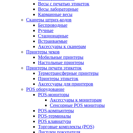
Весы с печатью этикеток
Весы лабораторные
Карманные весы
Сканеры штрих-кодов
Беспроводные
Ручные
Стационарные
Встраиваемые
Аксессуары к сканерам
Принтеры чеков
Мобильные принтеры
Настольные принтеры
Принтеры печати этикеток
Термотрансферные принтеры
Принтеры этикеток
Аксессуары для принтеров
POS оборудование
POS-мониторы
Аксессуары к мониторам
Сенсорные POS мониторы
POS-компьютеры
POS-терминалы
POS клавиатура
Торговые комплекты (POS)
Дисплеи покупателя