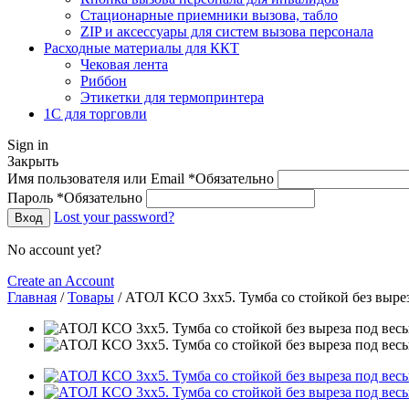
Стационарные приемники вызова, табло
ZIP и аксессуары для систем вызова персонала
Расходные материалы для ККТ
Чековая лента
Риббон
Этикетки для термопринтера
1С для торговли
Sign in
Закрыть
Имя пользователя или Email
*
Обязательно
Пароль
*
Обязательно
Lost your password?
Вход
No account yet?
Create an Account
Главная
/
Товары
/
АТОЛ КСО 3хх5. Тумба со стойкой без вырез