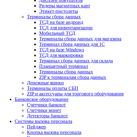
Дисплеи покупателя
Ридеры магнитных карт
Этикет-пистолеты
Терминалы сбора данных
ТСД на базе андроид
ТСД для инвентаризации
Мобильный ТСД
Терминалы сбора данных для магазина
Терминал сбора данных для 1C
ТСД на базе Windows
ТСД для маркировки
Терминал сбора данных для склада
Планшетный терминал
Терминалы сбора данных
ZIP к терминалам сбора данных
Денежные ящики
Терминалы оплаты СБП
ZIP и аксессуары для торгового оборудования
Банковское оборудование
Счетчики банкнот
Счетчики монет
Детекторы банкнот
Системы вызова персонала
Пейджер
Кнопка вызова персонала