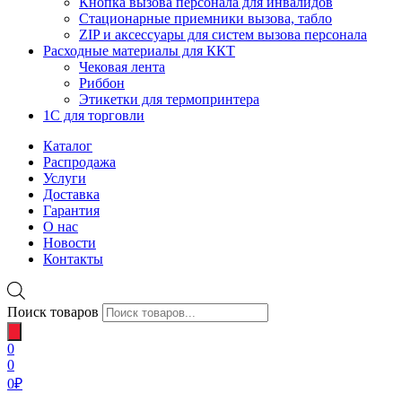
Кнопка вызова персонала для инвалидов
Стационарные приемники вызова, табло
ZIP и аксессуары для систем вызова персонала
Расходные материалы для ККТ
Чековая лента
Риббон
Этикетки для термопринтера
1С для торговли
Каталог
Распродажа
Услуги
Доставка
Гарантия
О нас
Новости
Контакты
Поиск товаров
0
0
0
₽