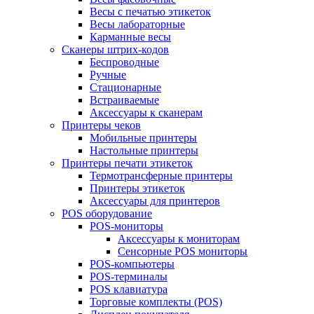
Весы с печатью этикеток
Весы лабораторные
Карманные весы
Сканеры штрих-кодов
Беспроводные
Ручные
Стационарные
Встраиваемые
Аксессуары к сканерам
Принтеры чеков
Мобильные принтеры
Настольные принтеры
Принтеры печати этикеток
Термотрансферные принтеры
Принтеры этикеток
Аксессуары для принтеров
POS оборудование
POS-мониторы
Аксессуары к мониторам
Сенсорные POS мониторы
POS-компьютеры
POS-терминалы
POS клавиатура
Торговые комплекты (POS)