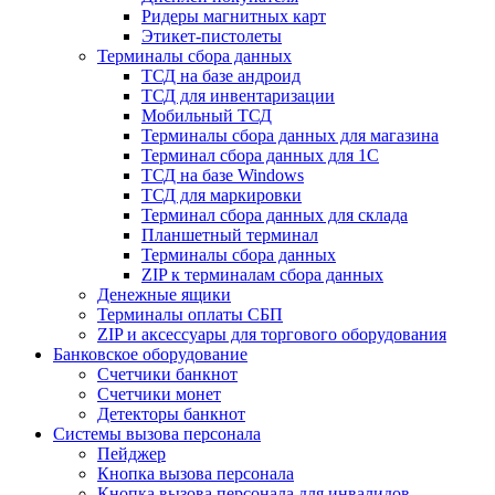
Ридеры магнитных карт
Этикет-пистолеты
Терминалы сбора данных
ТСД на базе андроид
ТСД для инвентаризации
Мобильный ТСД
Терминалы сбора данных для магазина
Терминал сбора данных для 1C
ТСД на базе Windows
ТСД для маркировки
Терминал сбора данных для склада
Планшетный терминал
Терминалы сбора данных
ZIP к терминалам сбора данных
Денежные ящики
Терминалы оплаты СБП
ZIP и аксессуары для торгового оборудования
Банковское оборудование
Счетчики банкнот
Счетчики монет
Детекторы банкнот
Системы вызова персонала
Пейджер
Кнопка вызова персонала
Кнопка вызова персонала для инвалидов