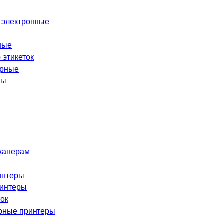
 электронные
ные
 этикеток
орные
сы
сканерам
интеры
ринтеры
ток
рные принтеры