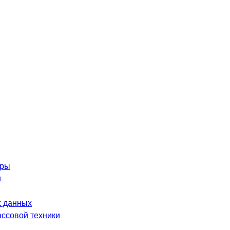
оры
и
 данных
ассовой техники