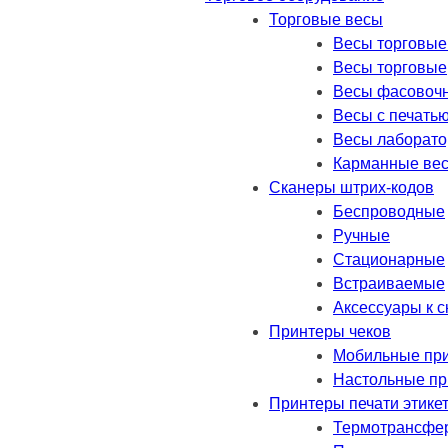
Торговые весы
Весы торговые
Весы торговые
Весы фасовоч
Весы с печатью
Весы лаборат
Карманные ве
Сканеры штрих-кодов
Беспроводные
Ручные
Стационарные
Встраиваемые
Аксессуары к 
Принтеры чеков
Мобильные пр
Настольные п
Принтеры печати этике
Термотрансфе