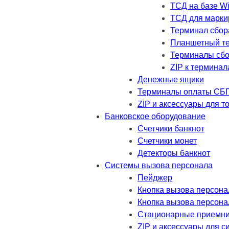
ТСД на базе W
ТСД для марки
Терминал сбор
Планшетный т
Терминалы сбо
ZIP к термина
Денежные ящики
Терминалы оплаты СБ
ZIP и аксессуары для т
Банковское оборудование
Счетчики банкнот
Счетчики монет
Детекторы банкнот
Системы вызова персонала
Пейджер
Кнопка вызова персона
Кнопка вызова персона
Стационарные приемник
ZIP и аксессуары для 