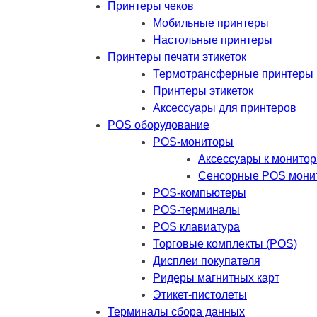
Принтеры чеков
Мобильные принтеры
Настольные принтеры
Принтеры печати этикеток
Термотрансферные принтеры
Принтеры этикеток
Аксессуары для принтеров
POS оборудование
POS-мониторы
Аксессуары к монито
Сенсорные POS мони
POS-компьютеры
POS-терминалы
POS клавиатура
Торговые комплекты (POS)
Дисплеи покупателя
Ридеры магнитных карт
Этикет-пистолеты
Терминалы сбора данных