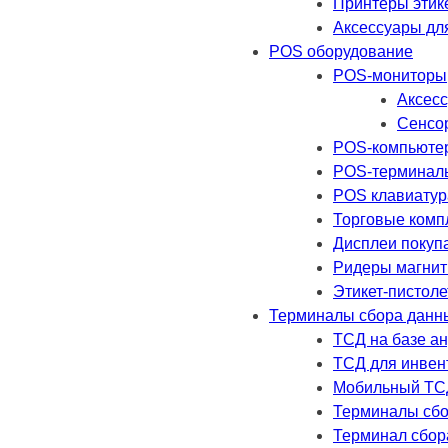
Принтеры этик
Аксессуары дл
POS оборудование
POS-мониторы
Аксесс
Сенсо
POS-компьюте
POS-терминал
POS клавиатур
Торговые комп
Дисплеи покуп
Ридеры магнит
Этикет-пистол
Терминалы сбора данн
ТСД на базе а
ТСД для инвен
Мобильный ТС
Терминалы сбо
Терминал сбор