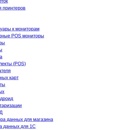
еток
я принтеров
уары к мониторам
рные POS мониторы
ры
ы
а
лекты (POS)
ателя
ных карт
еты
ых
ндроид
таризации
Д
ра данных для магазина
а данных для 1C