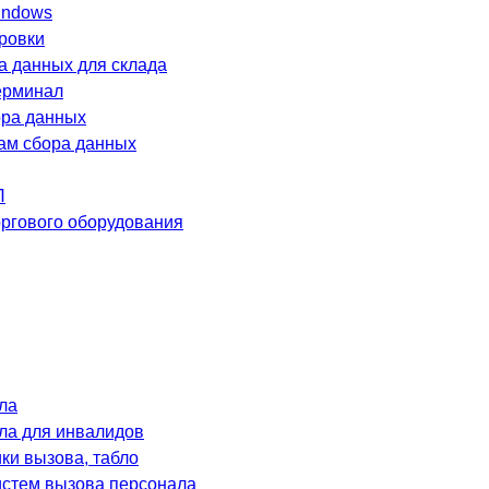
indows
ровки
а данных для склада
ерминал
ра данных
лам сбора данных
П
оргового оборудования
ла
ла для инвалидов
и вызова, табло
систем вызова персонала