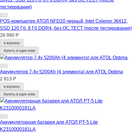
POS-компьютер АТОЛ NFD20 черный, Intel Celeron J6412,
SSD 120 Гб, 8 Гб DDR4, без ОС.ТЕСТ (после тестирования)
26 990 Р
в корзину
Купить в один клик
Аккумулятор 7.4v 5200Ah (4 элемента) для ATOL Optima
2 813 Р
в корзину
Купить в один клик
Аккумуляторная батарея для АТОЛ PT-5 Lite
K2310000181LA