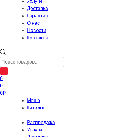
Услуги
Доставка
Гарантия
О нас
Новости
Контакты
Поиск
товаров
0
0
0
₽
Меню
Каталог
Распродажа
Услуги