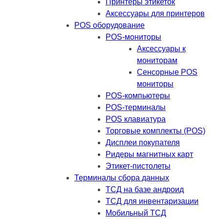
Принтеры этикеток
Аксессуары для принтеров
POS оборудование
POS-мониторы
Аксессуары к
мониторам
Сенсорные POS
мониторы
POS-компьютеры
POS-терминалы
POS клавиатура
Торговые комплекты (POS)
Дисплеи покупателя
Ридеры магнитных карт
Этикет-пистолеты
Терминалы сбора данных
ТСД на базе андроид
ТСД для инвентаризации
Мобильный ТСД