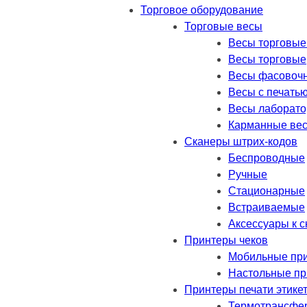
Торговое оборудование
Торговые весы
Весы торговые
Весы торговые
Весы фасовоч
Весы с печатью
Весы лаборат
Карманные ве
Сканеры штрих-кодов
Беспроводные
Ручные
Стационарные
Встраиваемые
Аксессуары к 
Принтеры чеков
Мобильные пр
Настольные п
Принтеры печати этике
Термотрансфе