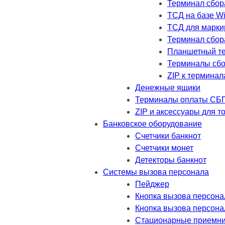
Терминал сбор
ТСД на базе W
ТСД для марки
Терминал сбор
Планшетный т
Терминалы сбо
ZIP к термина
Денежные ящики
Терминалы оплаты СБ
ZIP и аксессуары для т
Банковское оборудование
Счетчики банкнот
Счетчики монет
Детекторы банкнот
Системы вызова персонала
Пейджер
Кнопка вызова персона
Кнопка вызова персона
Стационарные приемник