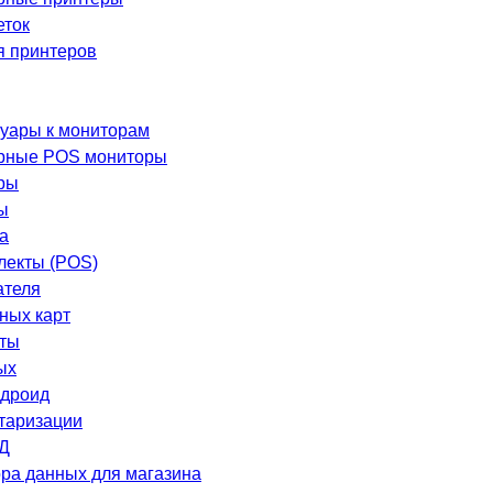
еток
я принтеров
уары к мониторам
рные POS мониторы
ры
ы
а
лекты (POS)
ателя
ных карт
еты
ых
ндроид
таризации
Д
ра данных для магазина