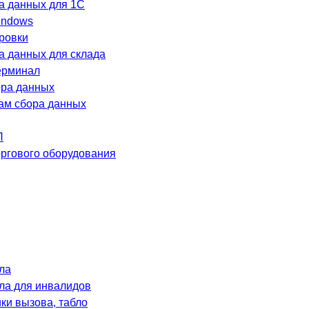
а данных для 1C
indows
ровки
а данных для склада
ерминал
ра данных
лам сбора данных
П
оргового оборудования
ла
ла для инвалидов
и вызова, табло