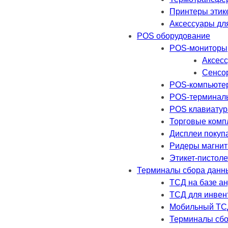
Принтеры этик
Аксессуары дл
POS оборудование
POS-мониторы
Аксесс
Сенсо
POS-компьюте
POS-терминал
POS клавиатур
Торговые комп
Дисплеи покуп
Ридеры магнит
Этикет-пистол
Терминалы сбора данн
ТСД на базе а
ТСД для инвен
Мобильный ТС
Терминалы сбо