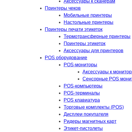
Аксессуары к сканерам
Принтеры чеков
Мобильные принтеры
Настольные принтеры
Принтеры печати этикеток
Термотрансферные принтеры
Принтеры этикеток
Аксессуары для принтеров
POS оборудование
POS-мониторы
Аксессуары к монито
Сенсорные POS мони
POS-компьютеры
POS-терминалы
POS клавиатура
Торговые комплекты (POS)
Дисплеи покупателя
Ридеры магнитных карт
Этикет-пистолеты