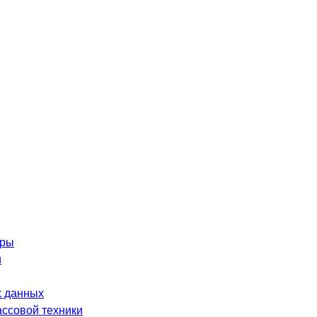
оры
и
 данных
ассовой техники