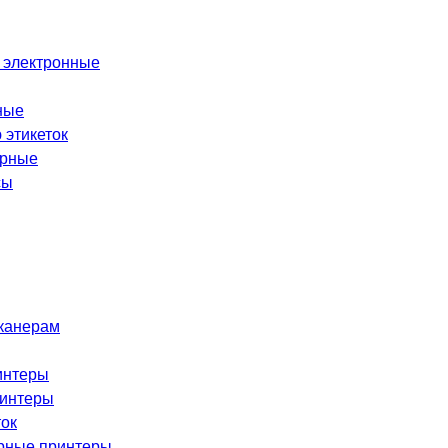
 электронные
ные
 этикеток
орные
сы
сканерам
интеры
ринтеры
ток
рные принтеры