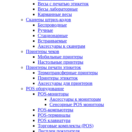
Весы с печатью этикеток
Весы лабораторные
Карманные весы
Сканеры штрих-кодов
Беспроводные
Ручные
Стационарные
Встраиваемые
Аксессуары к сканерам
Принтеры чеков
Мобильные принтеры
Настольные принтеры
Принтеры печати этикеток
Термотрансферные принтеры
Принтеры этикеток
Аксессуары для принтеров
POS оборудование
POS-мониторы
Аксессуары к мониторам
Сенсорные POS мониторы
POS-компьютеры
POS-терминалы
POS клавиатура
Торговые комплекты (POS)
Дисплеи покупателя