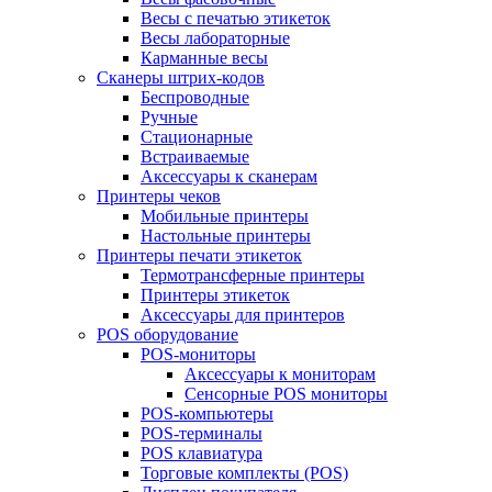
Весы с печатью этикеток
Весы лабораторные
Карманные весы
Сканеры штрих-кодов
Беспроводные
Ручные
Стационарные
Встраиваемые
Аксессуары к сканерам
Принтеры чеков
Мобильные принтеры
Настольные принтеры
Принтеры печати этикеток
Термотрансферные принтеры
Принтеры этикеток
Аксессуары для принтеров
POS оборудование
POS-мониторы
Аксессуары к мониторам
Сенсорные POS мониторы
POS-компьютеры
POS-терминалы
POS клавиатура
Торговые комплекты (POS)