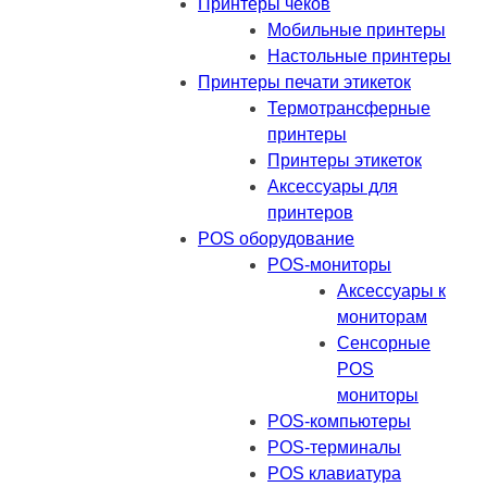
Принтеры чеков
Мобильные принтеры
Настольные принтеры
Принтеры печати этикеток
Термотрансферные
принтеры
Принтеры этикеток
Аксессуары для
принтеров
POS оборудование
POS-мониторы
Аксессуары к
мониторам
Сенсорные
POS
мониторы
POS-компьютеры
POS-терминалы
POS клавиатура