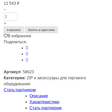
11 543
₽
Количество
–
товара
Дисплей
+
BOE
в корзину
Купить в один клик
15"
В избранное
для
Поделиться:
АТОЛ
ViVA
II
(Аналог
43
Артикул:
58623
884
Категории:
ZIP и аксессуары для торгового
Без
оборудования
кабелей)
Стать партнером
Описание
Характеристики
Стать партнером