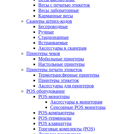
Весы с печатью этикеток
Весы лабораторные
Карманные весы
Сканеры штрих-кодов
Беспроводные
Ручные
Стационарные
Встраиваемые
Аксессуары к сканерам
Принтеры чеков
Мобильные принтеры
Настольные принтеры
Принтеры печати этикеток
Термотрансферные принтеры
Принтеры этикеток
Аксессуары для принтеров
POS оборудование
POS-мониторы
Аксессуары к мониторам
Сенсорные POS мониторы
POS-компьютеры
POS-терминалы
POS клавиатура
Торговые комплекты (POS)