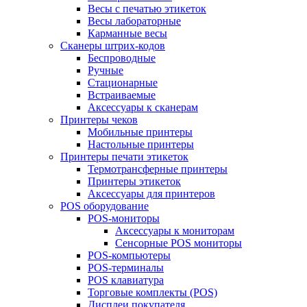
Весы с печатью этикеток
Весы лабораторные
Карманные весы
Сканеры штрих-кодов
Беспроводные
Ручные
Стационарные
Встраиваемые
Аксессуары к сканерам
Принтеры чеков
Мобильные принтеры
Настольные принтеры
Принтеры печати этикеток
Термотрансферные принтеры
Принтеры этикеток
Аксессуары для принтеров
POS оборудование
POS-мониторы
Аксессуары к мониторам
Сенсорные POS мониторы
POS-компьютеры
POS-терминалы
POS клавиатура
Торговые комплекты (POS)
Дисплеи покупателя