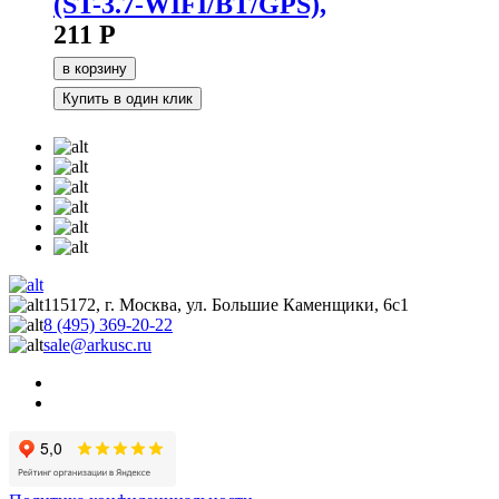
(ST-3.7-WIFI/BT/GPS),
211 Р
в корзину
Купить в один клик
115172, г. Москва, ул. Большие Каменщики, 6с1
8 (495) 369-20-22
sale@arkusc.ru