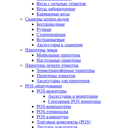
Весы с печатью этикеток
Весы лабораторные
Карманные весы
Сканеры штрих-кодов
Беспроводные
Ручные
Стационарные
Встраиваемые
Аксессуары к сканерам
Принтеры чеков
Мобильные принтеры
Настольные принтеры
Принтеры печати этикеток
Термотрансферные принтеры
Принтеры этикеток
Аксессуары для принтеров
POS оборудование
POS-мониторы
Аксессуары к мониторам
Сенсорные POS мониторы
POS-компьютеры
POS-терминалы
POS клавиатура
Торговые комплекты (POS)
Дисплеи покупателя