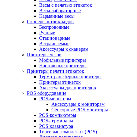
Весы с печатью этикеток
Весы лабораторные
Карманные весы
Сканеры штрих-кодов
Беспроводные
Ручные
Стационарные
Встраиваемые
Аксессуары к сканерам
Принтеры чеков
Мобильные принтеры
Настольные принтеры
Принтеры печати этикеток
Термотрансферные принтеры
Принтеры этикеток
Аксессуары для принтеров
POS оборудование
POS-мониторы
Аксессуары к мониторам
Сенсорные POS мониторы
POS-компьютеры
POS-терминалы
POS клавиатура
Торговые комплекты (POS)