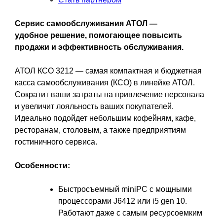
ОС,
Frontol,
Сервис самообслуживания АТОЛ —
Кр.
удобное решение, помогающее повысить
стена,
продажи и эффективность обслуживания.
Кр.
пин-
АТОЛ КСО 3212 — самая компактная и бюджетная
пад,
касса самообслуживания (КСО) в линейке АТОЛ.
Кр.
Сократит ваши затраты на привлечение персонала
ФР..
и увеличит лояльность ваших покупателей.
Идеально подойдет небольшим кофейням, кафе,
ресторанам, столовым, а также предприятиям
гостиничного сервиса.
Особенности:
Быстросъемный miniPC с мощными
процессорами J6412 или i5 gen 10.
Работают даже с самым ресурсоемким