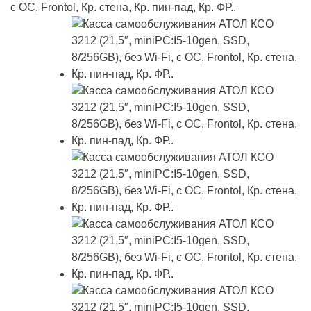
с ОС, Frontol, Кр. стена, Кр. пин-пад, Кр. ФР..