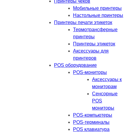
Принтеры чеков
Мобильные принтеры
Настольные принтеры
Принтеры печати этикеток
Термотрансферные
принтеры
Принтеры этикеток
Аксессуары для
принтеров
POS оборудование
POS-мониторы
Аксессуары к
мониторам
Сенсорные
POS
мониторы
POS-компьютеры
POS-терминалы
POS клавиатура