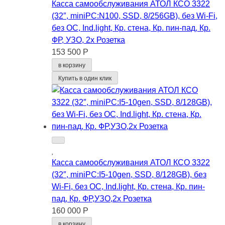
Касса самообслуживания АТОЛ КСО 3322
(32″, miniPC:N100, SSD, 8/256GB), без Wi-Fi,
без ОС, Ind.light, Кр. стена, Кр. пин-пад, Кр.
ФР, УЗО, 2x Розетка
153 500 Р
в корзину
Купить в один клик
Касса самообслуживания АТОЛ КСО 3322
(32″, miniPC:I5-10gen, SSD, 8/128GB), без
Wi-Fi, без ОС, Ind.light, Кр. стена, Кр. пин-
пад, Кр. ФР,УЗО,2x Розетка
160 000 Р
в корзину