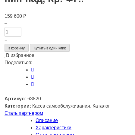
159 600
₽
Количество
–
товара
Касса
+
самообслуживания
в корзину
Купить в один клик
АТОЛ
В избранное
КСО
Поделиться:
3212
(21,5",
miniPC:I5-
10gen,
SSD,
Артикул:
63820
8/256GB),
Категории:
Касса самообслуживания, Каталог
без
Стать партнером
Wi-
Описание
Fi,
Характеристики
с
Стать партнером