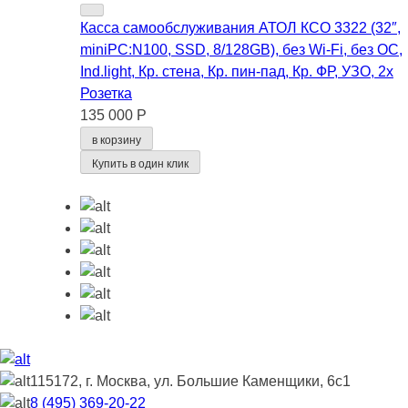
Касса самообслуживания АТОЛ КСО 3322 (32″,
miniPC:N100, SSD, 8/128GB), без Wi-Fi, без ОС,
Ind.light, Кр. стена, Кр. пин-пад, Кр. ФР, УЗО, 2x
Розетка
135 000 Р
в корзину
Купить в один клик
115172, г. Москва, ул. Большие Каменщики, 6с1
8 (495) 369-20-22