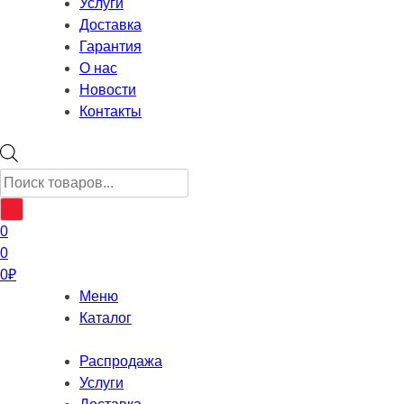
Услуги
Доставка
Гарантия
О нас
Новости
Контакты
Поиск
товаров
0
0
0
₽
Меню
Каталог
Распродажа
Услуги