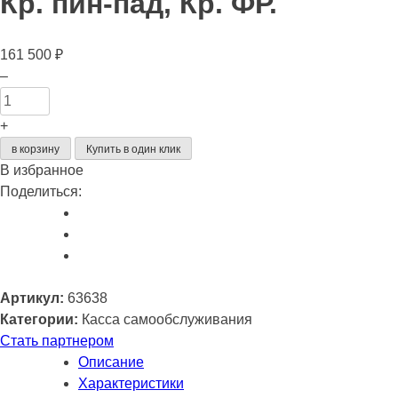
Кр. пин-пад, Кр. ФР.
161 500
₽
Количество
–
товара
Касса
+
самообслуживания
в корзину
Купить в один клик
АТОЛ
В избранное
КСО
Поделиться:
3245
(24",
J6412,
SSD,
8/128GB),
Артикул:
63638
без
Категории:
Касса самообслуживания
Wi-
Стать партнером
Fi,
Описание
с
Характеристики
ОС,