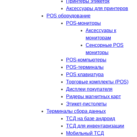
Принтеры этикеток
Аксессуары для принтеров
POS оборудование
POS-мониторы
Аксессуары к
мониторам
Сенсорные POS
мониторы
POS-компьютеры
POS-терминалы
POS клавиатура
Торговые комплекты (POS)
Дисплеи покупателя
Ридеры магнитных карт
Этикет-пистолеты
Терминалы сбора данных
ТСД на базе андроид
ТСД для инвентаризации
Мобильный ТСД