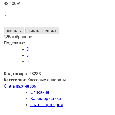
42 400
₽
Количество
–
товара
ККТ
+
АТОЛ
в корзину
Купить в один клик
50Ф.
В избранное
Темно-
Поделиться:
серый.
с
ФН
1.2
15
Код товара:
58233
мес.
Категории:
Кассовые аппараты
USB.
Стать партнером
5.0
Описание
(58233)
Характеристики
Стать партнером