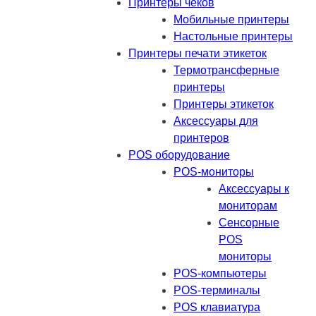
Принтеры чеков
Мобильные принтеры
Настольные принтеры
Принтеры печати этикеток
Термотрансферные
принтеры
Принтеры этикеток
Аксессуары для
принтеров
POS оборудование
POS-мониторы
Аксессуары к
мониторам
Сенсорные
POS
мониторы
POS-компьютеры
POS-терминалы
POS клавиатура