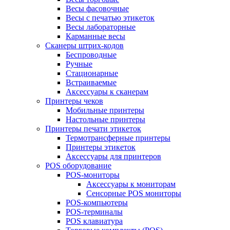
Весы фасовочные
Весы с печатью этикеток
Весы лабораторные
Карманные весы
Сканеры штрих-кодов
Беспроводные
Ручные
Стационарные
Встраиваемые
Аксессуары к сканерам
Принтеры чеков
Мобильные принтеры
Настольные принтеры
Принтеры печати этикеток
Термотрансферные принтеры
Принтеры этикеток
Аксессуары для принтеров
POS оборудование
POS-мониторы
Аксессуары к мониторам
Сенсорные POS мониторы
POS-компьютеры
POS-терминалы
POS клавиатура