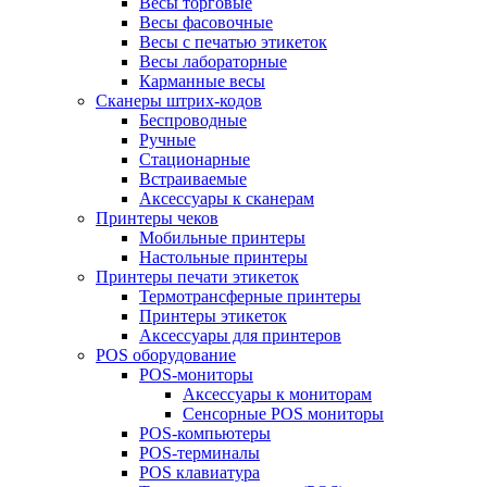
Весы торговые
Весы фасовочные
Весы с печатью этикеток
Весы лабораторные
Карманные весы
Сканеры штрих-кодов
Беспроводные
Ручные
Стационарные
Встраиваемые
Аксессуары к сканерам
Принтеры чеков
Мобильные принтеры
Настольные принтеры
Принтеры печати этикеток
Термотрансферные принтеры
Принтеры этикеток
Аксессуары для принтеров
POS оборудование
POS-мониторы
Аксессуары к мониторам
Сенсорные POS мониторы
POS-компьютеры
POS-терминалы
POS клавиатура