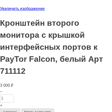
Увеличить изображение
Кронштейн второго
монитора с крышкой
интерфейсных портов к
PayTor Falcon, белый Арт
711112
3 000
₽
Количество
–
товара
Кронштейн
+
второго
в корзину
Купить в один клик