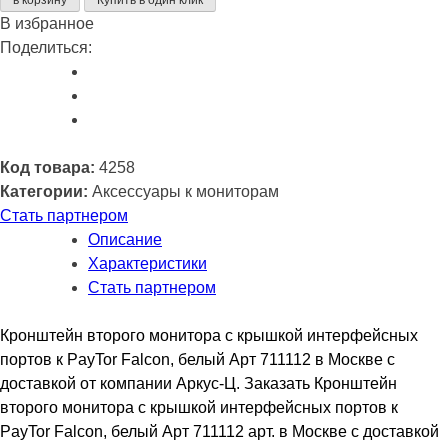
монитора
В избранное
с
Поделиться:
крышкой
интерфейсных
портов
к
PayTor
Код товара:
4258
Falcon,
Категории:
Аксессуары к мониторам
белый
Стать партнером
Арт
Описание
711112
Характеристики
Стать партнером
Кронштейн второго монитора с крышкой интерфейсных
портов к PayTor Falcon, белый Арт 711112 в Москве с
доставкой от компании Аркус-Ц. Заказать Кронштейн
второго монитора с крышкой интерфейсных портов к
PayTor Falcon, белый Арт 711112 арт. в Москве с доставкой