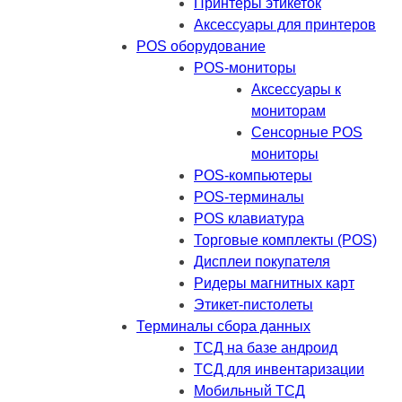
Принтеры этикеток
Аксессуары для принтеров
POS оборудование
POS-мониторы
Аксессуары к
мониторам
Сенсорные POS
мониторы
POS-компьютеры
POS-терминалы
POS клавиатура
Торговые комплекты (POS)
Дисплеи покупателя
Ридеры магнитных карт
Этикет-пистолеты
Терминалы сбора данных
ТСД на базе андроид
ТСД для инвентаризации
Мобильный ТСД