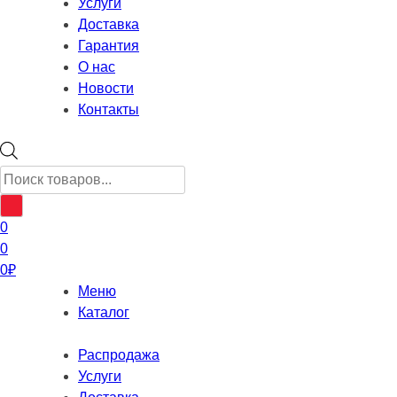
Услуги
Доставка
Гарантия
О нас
Новости
Контакты
Поиск
товаров
0
0
0
₽
Меню
Каталог
Распродажа
Услуги