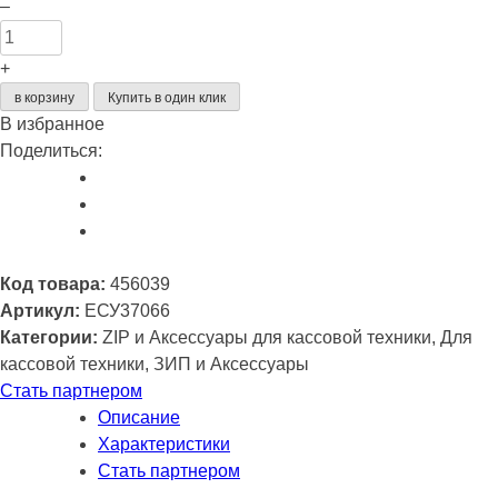
Количество
–
товара
Крышка
+
(Cover)
в корзину
Купить в один клик
зеленая
В избранное
Поделиться:
Код товара:
456039
Артикул:
ЕСУ37066
Категории:
ZIP и Аксессуары для кассовой техники, Для
кассовой техники, ЗИП и Аксессуары
Стать партнером
Описание
Характеристики
Стать партнером