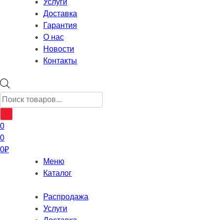
Услуги
Доставка
Гарантия
О нас
Новости
Контакты
Поиск
товаров
0
0
0
₽
Меню
Каталог
Распродажа
Услуги