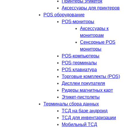
Принтеры этикеток
Аксессуары для принтеров
POS оборудование
POS-мониторы
Аксессуары к
мониторам
Сенсорные POS
мониторы
POS-компьютеры
POS-терминалы
POS клавиатура
Торговые комплекты (POS)
Дисплеи покупателя
Ридеры магнитных карт
Этикет-пистолеты
Терминалы сбора данных
ТСД на базе андроид
ТСД для инвентаризации
Мобильный ТСД