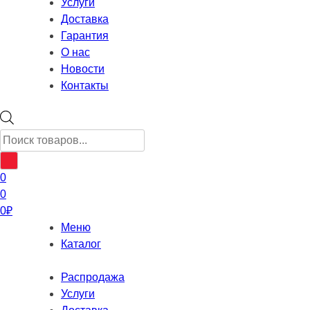
Услуги
Доставка
Гарантия
О нас
Новости
Контакты
Поиск
товаров
0
0
0
₽
Меню
Каталог
Распродажа
Услуги