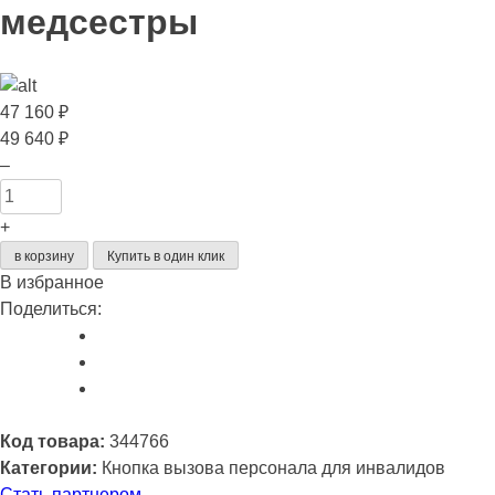
медсестры
47 160
₽
49 640 ₽
Количество
–
товара
Med
+
31
в корзину
Купить в один клик
-
В избранное
комплект
Поделиться:
вызова
медсестры
Код товара:
344766
Категории:
Кнопка вызова персонала для инвалидов
Стать партнером