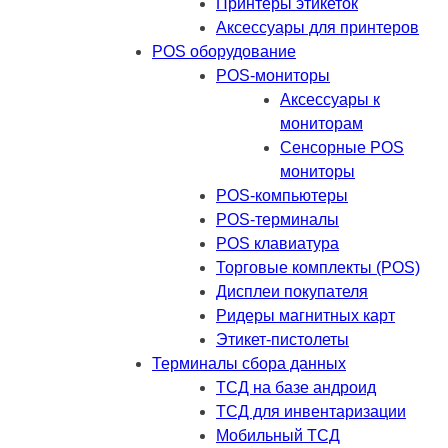
Принтеры этикеток
Аксессуары для принтеров
POS оборудование
POS-мониторы
Аксессуары к
мониторам
Сенсорные POS
мониторы
POS-компьютеры
POS-терминалы
POS клавиатура
Торговые комплекты (POS)
Дисплеи покупателя
Ридеры магнитных карт
Этикет-пистолеты
Терминалы сбора данных
ТСД на базе андроид
ТСД для инвентаризации
Мобильный ТСД