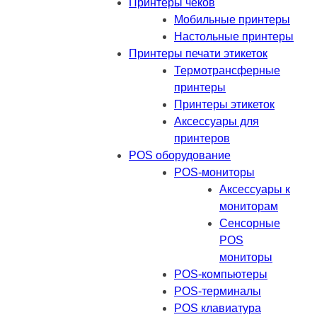
Принтеры чеков
Мобильные принтеры
Настольные принтеры
Принтеры печати этикеток
Термотрансферные
принтеры
Принтеры этикеток
Аксессуары для
принтеров
POS оборудование
POS-мониторы
Аксессуары к
мониторам
Сенсорные
POS
мониторы
POS-компьютеры
POS-терминалы
POS клавиатура