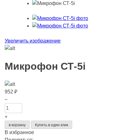
Увеличить изображение
Микрофон СТ-5i
952
₽
Количество
–
товара
Микрофон
+
СТ-5i
в корзину
Купить в один клик
В избранное
Поделиться: