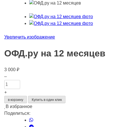
Увеличить изображение
ОФД.ру на 12 месяцев
3 000
₽
Количество
–
товара
ОФД.ру
+
на
в корзину
Купить в один клик
12
В избранное
месяцев
Поделиться: