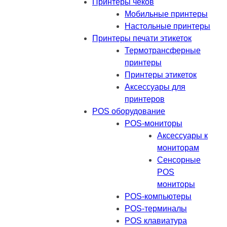
Принтеры чеков
Мобильные принтеры
Настольные принтеры
Принтеры печати этикеток
Термотрансферные
принтеры
Принтеры этикеток
Аксессуары для
принтеров
POS оборудование
POS-мониторы
Аксессуары к
мониторам
Сенсорные
POS
мониторы
POS-компьютеры
POS-терминалы
POS клавиатура