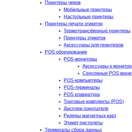
Принтеры чеков
Мобильные принтеры
Настольные принтеры
Принтеры печати этикеток
Термотрансферные принтеры
Принтеры этикеток
Аксессуары для принтеров
POS оборудование
POS-мониторы
Аксессуары к монито
Сенсорные POS мони
POS-компьютеры
POS-терминалы
POS клавиатура
Торговые комплекты (POS)
Дисплеи покупателя
Ридеры магнитных карт
Этикет-пистолеты
Терминалы сбора данных