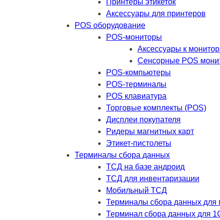
Принтеры этикеток
Аксессуары для принтеров
POS оборудование
POS-мониторы
Аксессуары к монито
Сенсорные POS мони
POS-компьютеры
POS-терминалы
POS клавиатура
Торговые комплекты (POS)
Дисплеи покупателя
Ридеры магнитных карт
Этикет-пистолеты
Терминалы сбора данных
ТСД на базе андроид
ТСД для инвентаризации
Мобильный ТСД
Терминалы сбора данных для 
Терминал сбора данных для 1