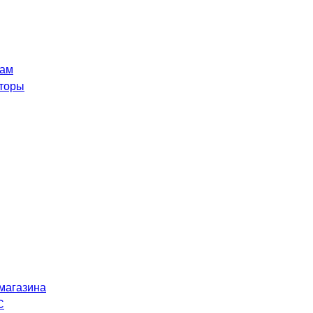
рам
торы
магазина
C