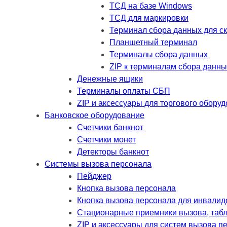
ТСД на базе Windows
ТСД для маркировки
Терминал сбора данных для с
Планшетный терминал
Терминалы сбора данных
ZIP к терминалам сбора данны
Денежные ящики
Терминалы оплаты СБП
ZIP и аксессуары для торгового обору
Банковское оборудование
Счетчики банкнот
Счетчики монет
Детекторы банкнот
Системы вызова персонала
Пейджер
Кнопка вызова персонала
Кнопка вызова персонала для инвалид
Стационарные приемники вызова, таб
ZIP и аксессуары для систем вызова п