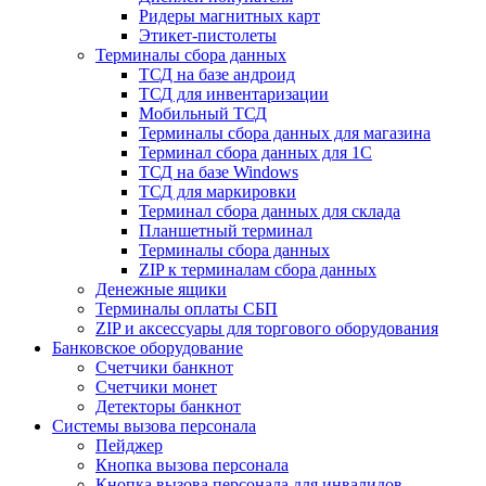
Ридеры магнитных карт
Этикет-пистолеты
Терминалы сбора данных
ТСД на базе андроид
ТСД для инвентаризации
Мобильный ТСД
Терминалы сбора данных для магазина
Терминал сбора данных для 1C
ТСД на базе Windows
ТСД для маркировки
Терминал сбора данных для склада
Планшетный терминал
Терминалы сбора данных
ZIP к терминалам сбора данных
Денежные ящики
Терминалы оплаты СБП
ZIP и аксессуары для торгового оборудования
Банковское оборудование
Счетчики банкнот
Счетчики монет
Детекторы банкнот
Системы вызова персонала
Пейджер
Кнопка вызова персонала
Кнопка вызова персонала для инвалидов