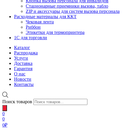
Кнопка вызова персонала для инвалидов
Стационарные приемники вызова, табло
ZIP и аксессуары для систем вызова персонала
Расходные материалы для ККТ
Чековая лента
Риббон
Этикетки для термопринтера
1С для торговли
Каталог
Распродажа
Услуги
Доставка
Гарантия
О нас
Новости
Контакты
Поиск товаров
0
0
0
₽