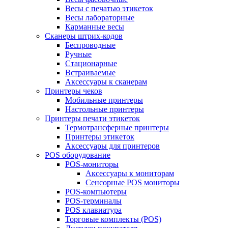
Весы с печатью этикеток
Весы лабораторные
Карманные весы
Сканеры штрих-кодов
Беспроводные
Ручные
Стационарные
Встраиваемые
Аксессуары к сканерам
Принтеры чеков
Мобильные принтеры
Настольные принтеры
Принтеры печати этикеток
Термотрансферные принтеры
Принтеры этикеток
Аксессуары для принтеров
POS оборудование
POS-мониторы
Аксессуары к мониторам
Сенсорные POS мониторы
POS-компьютеры
POS-терминалы
POS клавиатура
Торговые комплекты (POS)