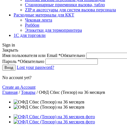
Стационарные приемники вызова, табло
ZIP и аксессуары для систем вызова персонала
Расходные материалы для ККТ
Чековая лента
Риббон
Этикетки для термопринтера
1С для торговли
Sign in
Закрыть
Имя пользователя или Email
*
Обязательно
Пароль
*
Обязательно
Lost your password?
Вход
No account yet?
Create an Account
Главная
/
Товары
/
ОФД Сбис (Тензор) на 36 месяцев