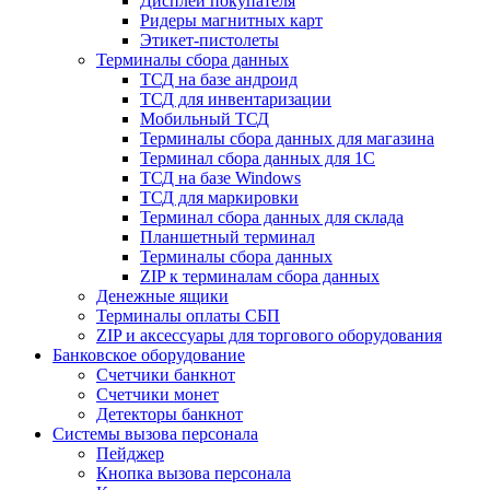
Дисплеи покупателя
Ридеры магнитных карт
Этикет-пистолеты
Терминалы сбора данных
ТСД на базе андроид
ТСД для инвентаризации
Мобильный ТСД
Терминалы сбора данных для магазина
Терминал сбора данных для 1C
ТСД на базе Windows
ТСД для маркировки
Терминал сбора данных для склада
Планшетный терминал
Терминалы сбора данных
ZIP к терминалам сбора данных
Денежные ящики
Терминалы оплаты СБП
ZIP и аксессуары для торгового оборудования
Банковское оборудование
Счетчики банкнот
Счетчики монет
Детекторы банкнот
Системы вызова персонала
Пейджер
Кнопка вызова персонала