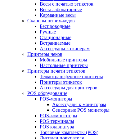
Весы с печатью этикеток
Весы лабораторные
Карманные весы
Сканеры штрих-кодов
Беспроводные
Ручные
Стационарные
Встраиваемые
Аксессуары к сканерам
Принтеры чеков
Мобильные принтеры
Настольные принтеры
Принтеры печати этикеток
Термотрансферные принтеры
Принтеры этикеток
Аксессуары для принтеров
POS оборудование
POS-мониторы
Аксессуары к мониторам
Сенсорные POS мониторы
POS-компьютеры
POS-терминалы
POS клавиатура
Торговые комплекты (POS)
Дисплеи покупателя