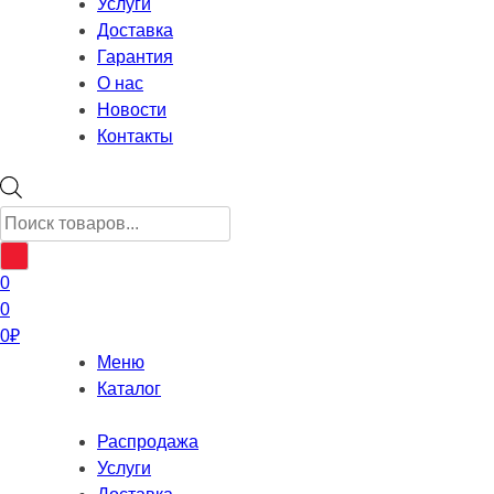
Услуги
Доставка
Гарантия
О нас
Новости
Контакты
Поиск
товаров
0
0
0
₽
Меню
Каталог
Распродажа
Услуги