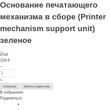
Основание печатающего
механизма в сборе (Printer
mechanism support unit)
зеленое
338
₽
Количество
–
товара
Основание
+
печатающего
в корзину
Купить в один клик
механизма
В избранное
в
Поделиться:
сборе
(Printer