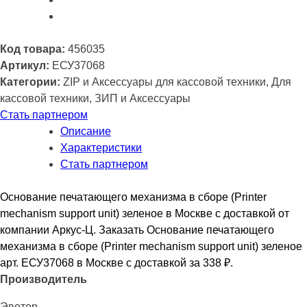
mechanism
support
unit)
Код товара:
456035
зеленое
Артикул:
ЕСУ37068
Категории:
ZIP и Аксессуары для кассовой техники, Для
кассовой техники, ЗИП и Аксессуары
Стать партнером
Описание
Характеристики
Стать партнером
Основание печатающего механизма в сборе (Printer
mechanism support unit) зеленое в Москве с доставкой от
компании Аркус-Ц. Заказать Основание печатающего
механизма в сборе (Printer mechanism support unit) зеленое
арт. ЕСУ37068 в Москве с доставкой за 338
₽
.
Производитель
Эвотор