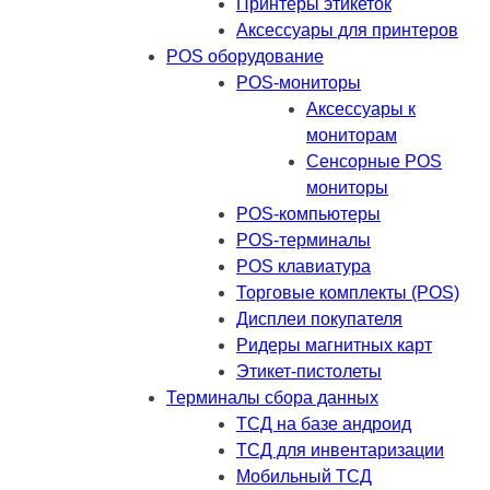
Принтеры этикеток
Аксессуары для принтеров
POS оборудование
POS-мониторы
Аксессуары к
мониторам
Сенсорные POS
мониторы
POS-компьютеры
POS-терминалы
POS клавиатура
Торговые комплекты (POS)
Дисплеи покупателя
Ридеры магнитных карт
Этикет-пистолеты
Терминалы сбора данных
ТСД на базе андроид
ТСД для инвентаризации
Мобильный ТСД