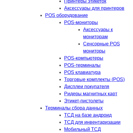
Принтеры этикеток
Аксессуары для принтеров
POS оборудование
POS-мониторы
Аксессуары к
мониторам
Сенсорные POS
мониторы
POS-компьютеры
POS-терминалы
POS клавиатура
Торговые комплекты (POS)
Дисплеи покупателя
Ридеры магнитных карт
Этикет-пистолеты
Терминалы сбора данных
ТСД на базе андроид
ТСД для инвентаризации
Мобильный ТСД