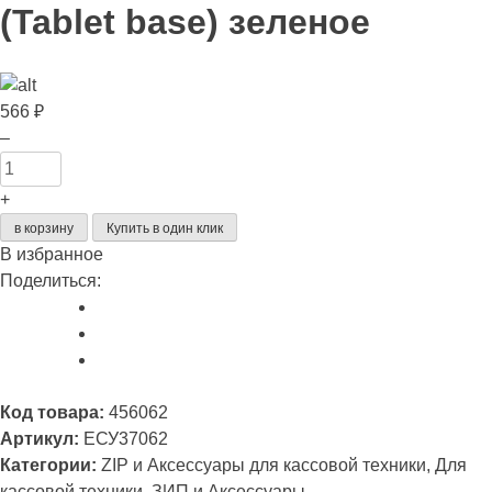
(Tablet base) зеленое
566
₽
Количество
–
товара
Основание
+
планшета
в корзину
Купить в один клик
(Tablet
В избранное
base)
Поделиться:
зеленое
Код товара:
456062
Артикул:
ЕСУ37062
Категории:
ZIP и Аксессуары для кассовой техники, Для
кассовой техники, ЗИП и Аксессуары