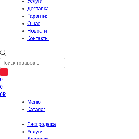
Услуги
Доставка
Гарантия
О нас
Новости
Контакты
Поиск
товаров
0
0
0
₽
Меню
Каталог
Распродажа
Услуги