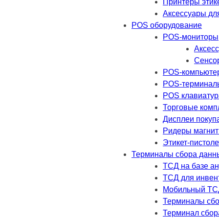
Принтеры этик
Аксессуары дл
POS оборудование
POS-мониторы
Аксесс
Сенсо
POS-компьюте
POS-терминал
POS клавиатур
Торговые комп
Дисплеи покуп
Ридеры магнит
Этикет-пистол
Терминалы сбора данн
ТСД на базе а
ТСД для инвен
Мобильный ТС
Терминалы сбо
Терминал сбор