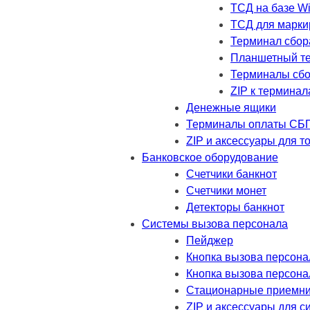
ТСД на базе W
ТСД для марки
Терминал сбор
Планшетный т
Терминалы сбо
ZIP к термина
Денежные ящики
Терминалы оплаты СБ
ZIP и аксессуары для т
Банковское оборудование
Счетчики банкнот
Счетчики монет
Детекторы банкнот
Системы вызова персонала
Пейджер
Кнопка вызова персона
Кнопка вызова персона
Стационарные приемник
ZIP и аксессуары для 