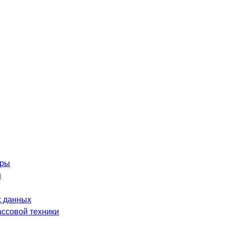
оры
и
 данных
ассовой техники