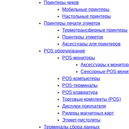
Принтеры чеков
Мобильные принтеры
Настольные принтеры
Принтеры печати этикеток
Термотрансферные принтеры
Принтеры этикеток
Аксессуары для принтеров
POS оборудование
POS-мониторы
Аксессуары к монито
Сенсорные POS мони
POS-компьютеры
POS-терминалы
POS клавиатура
Торговые комплекты (POS)
Дисплеи покупателя
Ридеры магнитных карт
Этикет-пистолеты
Терминалы сбора данных