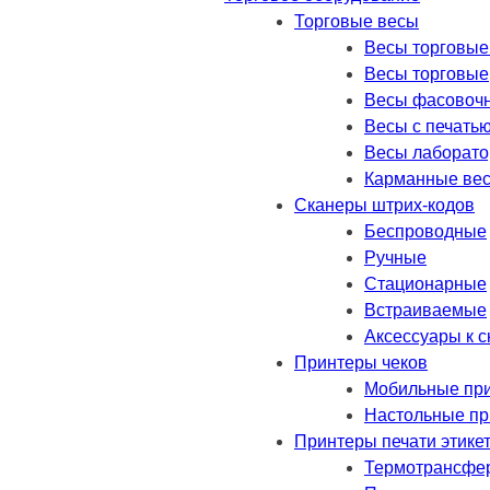
Торговые весы
Весы торговые
Весы торговые
Весы фасовоч
Весы с печатью
Весы лаборат
Карманные ве
Сканеры штрих-кодов
Беспроводные
Ручные
Стационарные
Встраиваемые
Аксессуары к 
Принтеры чеков
Мобильные пр
Настольные п
Принтеры печати этике
Термотрансфе