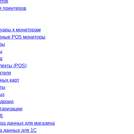
еток
я принтеров
уары к мониторам
рные POS мониторы
ры
ы
а
лекты (POS)
ателя
ных карт
еты
ых
ндроид
таризации
Д
ра данных для магазина
а данных для 1C