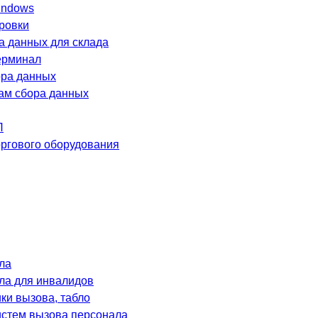
indows
ровки
а данных для склада
ерминал
ра данных
лам сбора данных
П
оргового оборудования
ла
ла для инвалидов
и вызова, табло
систем вызова персонала