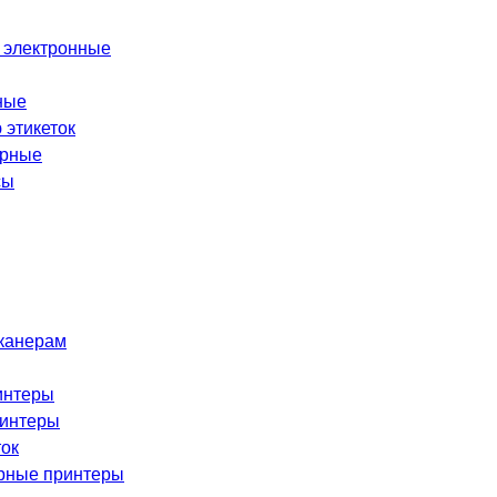
 электронные
ные
 этикеток
орные
сы
сканерам
интеры
ринтеры
ток
рные принтеры