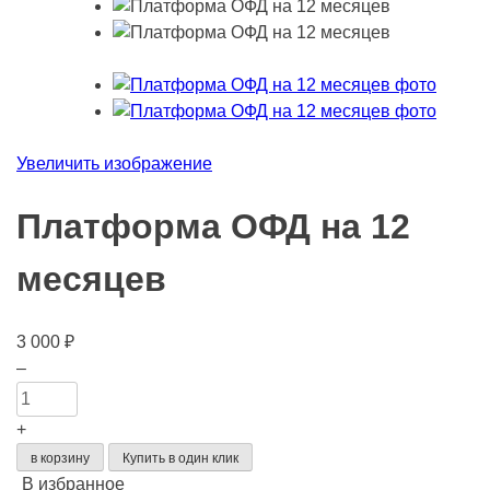
Увеличить изображение
Платформа ОФД на 12
месяцев
3 000
₽
Количество
–
товара
Платформа
+
ОФД
в корзину
Купить в один клик
на
В избранное