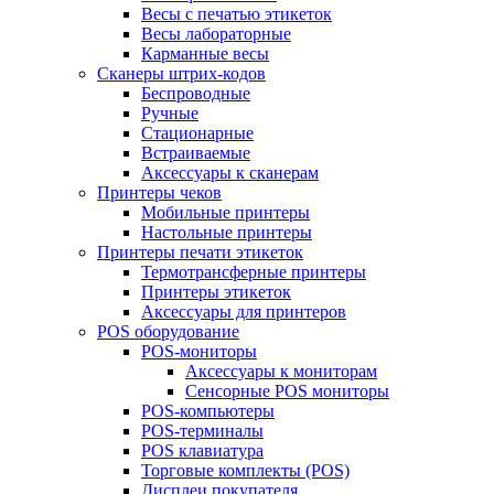
Весы с печатью этикеток
Весы лабораторные
Карманные весы
Сканеры штрих-кодов
Беспроводные
Ручные
Стационарные
Встраиваемые
Аксессуары к сканерам
Принтеры чеков
Мобильные принтеры
Настольные принтеры
Принтеры печати этикеток
Термотрансферные принтеры
Принтеры этикеток
Аксессуары для принтеров
POS оборудование
POS-мониторы
Аксессуары к мониторам
Сенсорные POS мониторы
POS-компьютеры
POS-терминалы
POS клавиатура
Торговые комплекты (POS)
Дисплеи покупателя