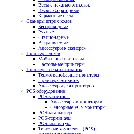
Весы с печатью этикеток
Весы лабораторные
Карманные весы
Сканеры штрих-кодов
Беспроводные
Ручные
Стационарные
Встраиваемые
Аксессуары к сканерам
Принтеры чеков
Мобильные принтеры
Настольные принтеры
Принтеры печати этикеток
Термотрансферные принтеры
Принтеры этикеток
Аксессуары для принтеров
POS оборудование
POS-мониторы
Аксессуары к мониторам
Сенсорные POS мониторы
POS-компьютеры
POS-терминалы
POS клавиатура
Торговые комплекты (POS)