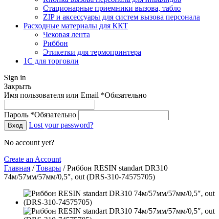
Стационарные приемники вызова, табло
ZIP и аксессуары для систем вызова персонала
Расходные материалы для ККТ
Чековая лента
Риббон
Этикетки для термопринтера
1С для торговли
Sign in
Закрыть
Имя пользователя или Email
*
Обязательно
Пароль
*
Обязательно
Lost your password?
Вход
No account yet?
Create an Account
Главная
/
Товары
/
Риббон RESIN standart DR310
74м/57мм/57мм/0,5″, out (DRS-310-74575705)