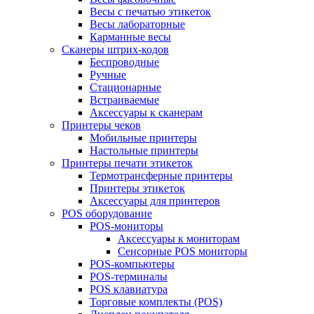
Весы с печатью этикеток
Весы лабораторные
Карманные весы
Сканеры штрих-кодов
Беспроводные
Ручные
Стационарные
Встраиваемые
Аксессуары к сканерам
Принтеры чеков
Мобильные принтеры
Настольные принтеры
Принтеры печати этикеток
Термотрансферные принтеры
Принтеры этикеток
Аксессуары для принтеров
POS оборудование
POS-мониторы
Аксессуары к мониторам
Сенсорные POS мониторы
POS-компьютеры
POS-терминалы
POS клавиатура
Торговые комплекты (POS)