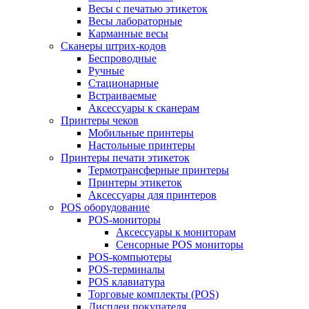
Весы с печатью этикеток
Весы лабораторные
Карманные весы
Сканеры штрих-кодов
Беспроводные
Ручные
Стационарные
Встраиваемые
Аксессуары к сканерам
Принтеры чеков
Мобильные принтеры
Настольные принтеры
Принтеры печати этикеток
Термотрансферные принтеры
Принтеры этикеток
Аксессуары для принтеров
POS оборудование
POS-мониторы
Аксессуары к мониторам
Сенсорные POS мониторы
POS-компьютеры
POS-терминалы
POS клавиатура
Торговые комплекты (POS)
Дисплеи покупателя