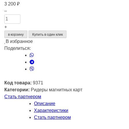
3 200
₽
Количество
–
товара
Ридер
+
магнитных
в корзину
Купить в один клик
карт
В избранное
к
Поделиться:
PayTor
Falcon,
Falcon
Lite,
черный
Код товара:
9371
Арт
Категории:
Ридеры магнитных карт
711201
Стать партнером
Описание
Характеристики
Стать партнером