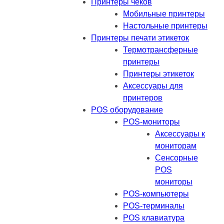
Принтеры чеков
Мобильные принтеры
Настольные принтеры
Принтеры печати этикеток
Термотрансферные
принтеры
Принтеры этикеток
Аксессуары для
принтеров
POS оборудование
POS-мониторы
Аксессуары к
мониторам
Сенсорные
POS
мониторы
POS-компьютеры
POS-терминалы
POS клавиатура