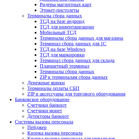
Ридеры магнитных карт
Этикет-пистолеты
Терминалы сбора данных
ТСД на базе андроид
ТСД для инвентаризации
Мобильный ТСД
Терминалы сбора данных для магазина
Терминал сбора данных для 1C
ТСД на базе Windows
ТСД для маркировки
Терминал сбора данных для склада
Планшетный терминал
Терминалы сбора данных
ZIP к терминалам сбора данных
Денежные ящики
Терминалы оплаты СБП
ZIP и аксессуары для торгового оборудования
Банковское оборудование
Счетчики банкнот
Счетчики монет
Детекторы банкнот
Системы вызова персонала
Пейджер
Кнопка вызова персонала
Кнопка вызова персонала для инвалидов