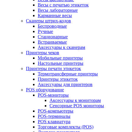
Весы с печатью этикеток
Весы лабораторные
Карманные весы
Сканеры штрих-кодов
Беспроводные
Ручные
Стационарные
Встраиваемые
Аксессуары к сканерам
Принтеры чеков
Мобильные принтеры
Настольные принтеры
Принтеры печати этикеток
Термотрансферные принтеры
Принтеры этикеток
Аксессуары для принтеров
POS оборудование
POS-мониторы
Аксессуары к мониторам
Сенсорные POS мониторы
POS-компьютеры
POS-терминалы
POS клавиатура
Торговые комплекты (POS)