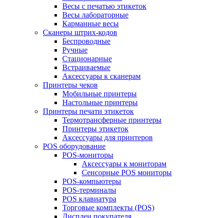
Весы с печатью этикеток
Весы лабораторные
Карманные весы
Сканеры штрих-кодов
Беспроводные
Ручные
Стационарные
Встраиваемые
Аксессуары к сканерам
Принтеры чеков
Мобильные принтеры
Настольные принтеры
Принтеры печати этикеток
Термотрансферные принтеры
Принтеры этикеток
Аксессуары для принтеров
POS оборудование
POS-мониторы
Аксессуары к мониторам
Сенсорные POS мониторы
POS-компьютеры
POS-терминалы
POS клавиатура
Торговые комплекты (POS)
Дисплеи покупателя