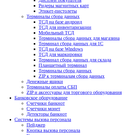
Дисплеи покупателя
Ридеры магнитных карт
Этикет-пистолеты
Терминалы сбора данных
ТСД на базе андроид
ТСД для инвентаризации
Мобильный ТСД
Терминалы сбора данных для магазина
Терминал сбора данных для 1C
ТСД на базе Windows
ТСД для маркировки
Терминал сбора данных для склада
Планшетный терминал
Терминалы сбора данных
ZIP к терминалам сбора данных
Денежные ящики
Терминалы оплаты СБП
ZIP и аксессуары для торгового оборудования
Банковское оборудование
Счетчики банкнот
Счетчики монет
Детекторы банкнот
Системы вызова персонала
Пейджер
Кнопка вызова персонала