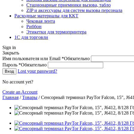
Стационарные приемники вызова, табло
ZIP и аксессуары для систем вызова персонала
Расходные материалы для ККТ
Чековая лента
Риббон
Этикетки для термопринтера
1С для торговли
Sign in
Закрыть
Имя пользователя или Email
*
Обязательно
Пароль
*
Обязательно
Lost your password?
Вход
No account yet?
Create an Account
Главная
/
Товары
/
Сенсорный терминал PayTor Falcon, 15″, J64