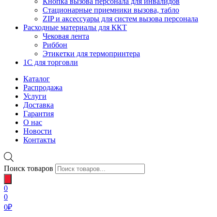
Кнопка вызова персонала для инвалидов
Стационарные приемники вызова, табло
ZIP и аксессуары для систем вызова персонала
Расходные материалы для ККТ
Чековая лента
Риббон
Этикетки для термопринтера
1С для торговли
Каталог
Распродажа
Услуги
Доставка
Гарантия
О нас
Новости
Контакты
Поиск товаров
0
0
0
₽