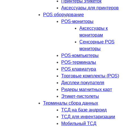
Принтеры этикеток
Аксессуары для принтеров
POS оборудование
POS-мониторы
Аксессуары к
мониторам
Сенсорные POS
мониторы
POS-компьютеры
POS-терминалы
POS клавиатура
Торговые комплекты (POS)
Дисплеи покупателя
Ридеры магнитных карт
Этикет-пистолеты
Терминалы сбора данных
ТСД на базе андроид
ТСД для инвентаризации
Мобильный ТСД