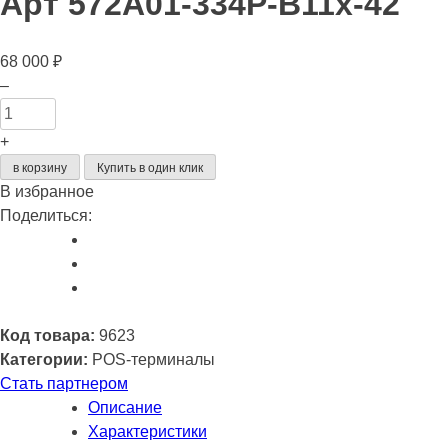
Арт 572A01-334P-B11x-42
68 000
₽
Количество
–
товара
Сенсорный
+
терминал
в корзину
Купить в один клик
Wintec
В избранное
Anypos500
Поделиться:
15",
572A01,
Intel
Celeron
J6412,
Код товара:
9623
DDR4
Категории:
POS-терминалы
4
Стать партнером
Гб,
Описание
M.2
Характеристики
SSD