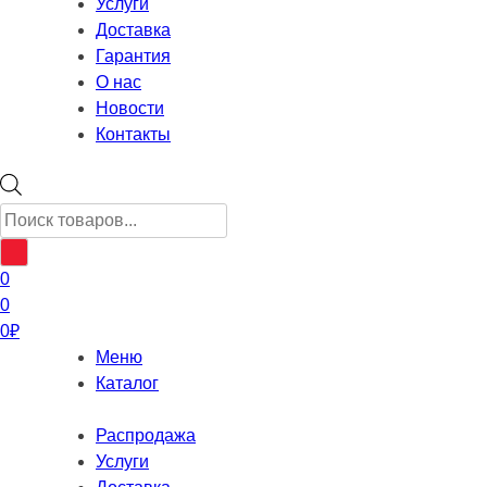
Услуги
Доставка
Гарантия
О нас
Новости
Контакты
Поиск
товаров
0
0
0
₽
Меню
Каталог
Распродажа
Услуги