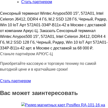
Стать партнером
128
Гб,
Сенсорный терминал Wintec Anypos500 15″, 572A01, Intel
Черный,
Celeron J6412, DDR4 4 Гб, M.2 SSD 128 Гб, Черный, Ридер,
Ридер,
Win 10 IoT Арт 572A01-334P-B11x-42 в Москве с доставкой
Win
от компании Аркус-Ц. Заказать Сенсорный терминал
10
Wintec Anypos500 15″, 572A01, Intel Celeron J6412, DDR4 4
IoT
Гб, M.2 SSD 128 Гб, Черный, Ридер, Win 10 IoT Арт 572A01-
Арт
334P-B11x-42 арт. в Москве с доставкой за 68 000
₽
.
572A01-
Станьте партнёром АРКУС-Ц
334P-
B11x-
Приобретайте кассовую и торговую технику по самой
42
выгодной цене и в кратчайшие сроки!
Стать партнером
Вас может заинтересовать