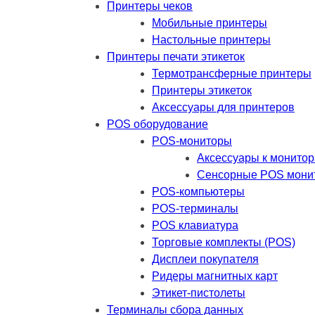
Принтеры чеков
Мобильные принтеры
Настольные принтеры
Принтеры печати этикеток
Термотрансферные принтеры
Принтеры этикеток
Аксессуары для принтеров
POS оборудование
POS-мониторы
Аксессуары к монито
Сенсорные POS мони
POS-компьютеры
POS-терминалы
POS клавиатура
Торговые комплекты (POS)
Дисплеи покупателя
Ридеры магнитных карт
Этикет-пистолеты
Терминалы сбора данных