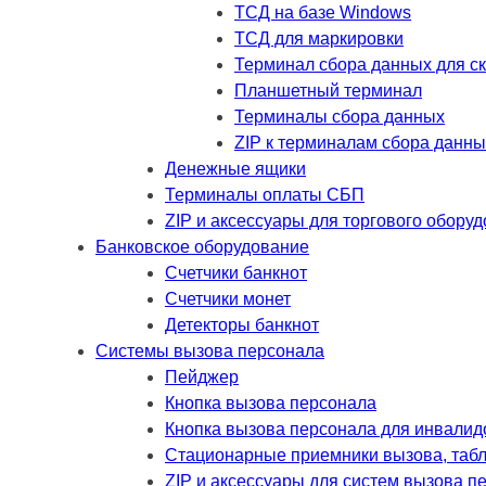
ТСД на базе Windows
ТСД для маркировки
Терминал сбора данных для с
Планшетный терминал
Терминалы сбора данных
ZIP к терминалам сбора данны
Денежные ящики
Терминалы оплаты СБП
ZIP и аксессуары для торгового обору
Банковское оборудование
Счетчики банкнот
Счетчики монет
Детекторы банкнот
Системы вызова персонала
Пейджер
Кнопка вызова персонала
Кнопка вызова персонала для инвалид
Стационарные приемники вызова, таб
ZIP и аксессуары для систем вызова п