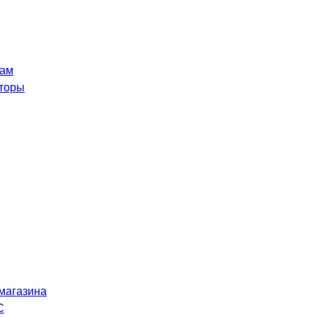
рам
торы
магазина
C