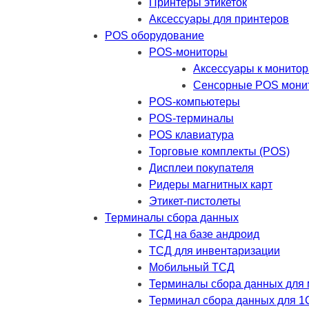
Принтеры этикеток
Аксессуары для принтеров
POS оборудование
POS-мониторы
Аксессуары к монито
Сенсорные POS мони
POS-компьютеры
POS-терминалы
POS клавиатура
Торговые комплекты (POS)
Дисплеи покупателя
Ридеры магнитных карт
Этикет-пистолеты
Терминалы сбора данных
ТСД на базе андроид
ТСД для инвентаризации
Мобильный ТСД
Терминалы сбора данных для 
Терминал сбора данных для 1