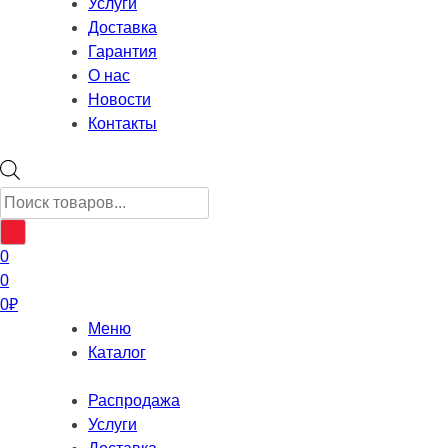
Услуги
Доставка
Гарантия
О нас
Новости
Контакты
Поиск
товаров
0
0
0
₽
Меню
Каталог
Распродажа
Услуги