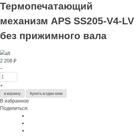
Термопечатающий
механизм APS SS205-V4-LV
без прижимного вала
2 208
₽
Количество
–
товара
Термопечатающий
+
механизм
в корзину
Купить в один клик
APS
В избранное
SS205-
Поделиться:
V4-
LV
без
прижимного