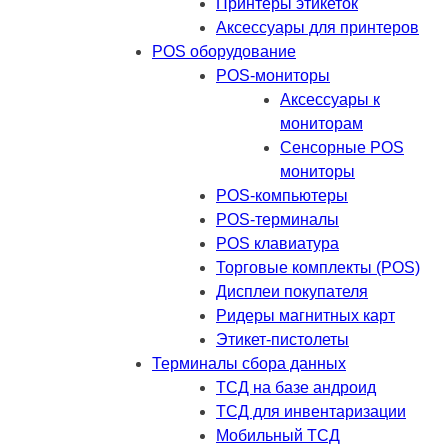
Принтеры этикеток
Аксессуары для принтеров
POS оборудование
POS-мониторы
Аксессуары к
мониторам
Сенсорные POS
мониторы
POS-компьютеры
POS-терминалы
POS клавиатура
Торговые комплекты (POS)
Дисплеи покупателя
Ридеры магнитных карт
Этикет-пистолеты
Терминалы сбора данных
ТСД на базе андроид
ТСД для инвентаризации
Мобильный ТСД