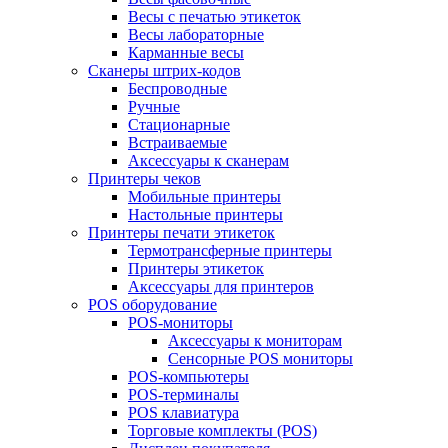
Весы с печатью этикеток
Весы лабораторные
Карманные весы
Сканеры штрих-кодов
Беспроводные
Ручные
Стационарные
Встраиваемые
Аксессуары к сканерам
Принтеры чеков
Мобильные принтеры
Настольные принтеры
Принтеры печати этикеток
Термотрансферные принтеры
Принтеры этикеток
Аксессуары для принтеров
POS оборудование
POS-мониторы
Аксессуары к мониторам
Сенсорные POS мониторы
POS-компьютеры
POS-терминалы
POS клавиатура
Торговые комплекты (POS)