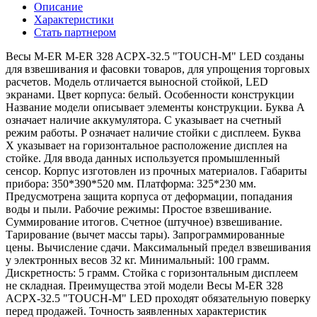
Описание
Характеристики
Стать партнером
Весы M-ER M-ER 328 ACPX-32.5 "TOUCH-M" LED созданы
для взвешивания и фасовки товаров, для упрощения торговых
расчетов. Модель отличается выносной стойкой, LED
экранами. Цвет корпуса: белый. Особенности конструкции
Название модели описывает элементы конструкции. Буква А
означает наличие аккумулятора. С указывает на счетный
режим работы. P означает наличие стойки с дисплеем. Буква
X указывает на горизонтальное расположение дисплея на
стойке. Для ввода данных используется промышленный
сенсор. Корпус изготовлен из прочных материалов. Габариты
прибора: 350*390*520 мм. Платформа: 325*230 мм.
Предусмотрена защита корпуса от деформации, попадания
воды и пыли. Рабочие режимы: Простое взвешивание.
Суммирование итогов. Счетное (штучное) взвешивание.
Тарирование (вычет массы тары). Запрограммированные
цены. Вычисление сдачи. Максимальный предел взвешивания
у электронных весов 32 кг. Минимальный: 100 грамм.
Дискретность: 5 грамм. Стойка с горизонтальным дисплеем
не складная. Преимущества этой модели Весы M-ER 328
ACPX-32.5 "TOUCH-M" LED проходят обязательную поверку
перед продажей. Точность заявленных характеристик