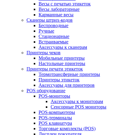
Весы с печатью этикеток
Весы лабораторные
Карманные весы
Сканеры штрих-кодов
Беспроводные
Ручные
Стационарные
Встраиваемые
Аксессуары к сканерам
Принтеры чеков
Мобильные принтеры
Настольные принтеры
Принтеры печати этикеток
Термотрансферные принтеры
Принтеры этикеток
Аксессуары для принтеров
POS оборудование
POS-мониторы
Аксессуары к мониторам
Сенсорные POS мониторы
POS-компьютеры
POS-терминалы
POS клавиатура
Торговые комплекты (POS)
Дисплеи покупателя