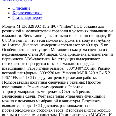
Описание
Характеристики
Стать партнером
Модель M-ER 329 AC-15.2 IP67 "Fisher" LCD создана для
розничной и мелкооптовой торговли в условиях повышенной
влажности. Весы защищены от пыли и влаги по стандарту IP
67. Это значит, что весы можно погружать в воду на глубину
до 1 метра. Диапазон измерений составляет от 40 г до 15 кг.
Особенности конструкции Металлическая рама сделана из
нержавеющей стали 304 марки. Она дополнена элементами из
первичного ABS-пластика. Конструкция выдерживает
пятикратные перегрузки от максимального предела
взвешивания. Габаритные размеры: 300*340*150 мм. Размер
весовой платформы: 300*220 мм. У весов M-ER 329 AC-15.2
IP67 "Fisher" LCD предусмотрено 6 режимов работы.
Пользователям доступны следующие режимы: Простое
взвешивание. Режим суммирования. Работа с
запрограммированными ценами. Счетный режим.
Вычисление сдачи. Учет веса тары Управлять функциями
можно с помощью мембранной клавиатуры. Результаты
выводятся на два LCD-дисплея, расположенных на
противоположных сторонах весов. Итоговые цифры хорошо
видны и продавцу, и клиентам. На индикаторах «МАССА» И