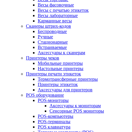
Весы фасовочные
Весы с печатью этикеток
Весы лабораторные
Карманные весы
Сканеры штрих-кодов
Беспроводные
Ручные
Стационарные
Встраиваемые
Аксессуары к сканерам
Принтеры чеков
Мобильные принтеры
Настольные принтеры
Принтеры печати этикеток
Термотрансферные принтеры
Принтеры этикеток
Аксессуары для принтеров
POS оборудование
POS-мониторы
Аксессуары к мониторам
Сенсорные POS мониторы
POS-компьютеры
POS-терминалы
POS клавиатура