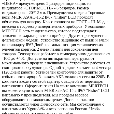
«ЦЕНА» предусмотрено 5 разрядов индикации, на
индикаторе «СТОИМОСТЬ» - 6 разрядов. Размер
индикаторов – 20*12 мм. Преимущества модели Торговые
весы M-ER 329 AC-15.2 IP67 "Fisher" LCD проходят
обязательную поверку. Класс точности по ГОСТ – III. Модель
внесена в госреестр измерительных приборов. У компании
MERTECH есть свидетельство, которое подтверждает
заявленные характеристики прибора. Другие преимущества
флагманской модели: Устройство защищено от пыли и влаги
по стандарту IP67.Двойная гальванизация металлических
элементов корпуса. 2 ячеек памяти для сохранения цен
товаров. Тензодатчик работает в температурном диапазоне от
-10С до +40С. Допустима пятикратная перегрузка от
максимального предела взвешивания. Устройство работает от
свинцового аккумулятора. Одной зарядки хватает на 4 месяца
(120 дней) работы. Установлен контроллер для защиты от
избыточного заряда. Заряжать АКБ можно от сети на 220В. В
комплект входит сетевой адаптер с защитой от перепадов
напряжения. Оформить заказ На сайте компании MERTECH
вы можете купить весы M-ER 329 AC-15.2 IP67 "Fisher" LCD
напрямую у производителя. Мы продаем весовое
оборудование по заводским ценам. Доставка заказов
осуществляется через дилерскую сеть. Мы сотрудничаем с
клиентами из %goroda% и всех регионов России. Чтобы
оформить заказ, оставьте заявку на сайте.