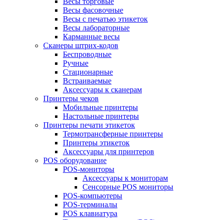
Весы торговые
Весы фасовочные
Весы с печатью этикеток
Весы лабораторные
Карманные весы
Сканеры штрих-кодов
Беспроводные
Ручные
Стационарные
Встраиваемые
Аксессуары к сканерам
Принтеры чеков
Мобильные принтеры
Настольные принтеры
Принтеры печати этикеток
Термотрансферные принтеры
Принтеры этикеток
Аксессуары для принтеров
POS оборудование
POS-мониторы
Аксессуары к мониторам
Сенсорные POS мониторы
POS-компьютеры
POS-терминалы
POS клавиатура