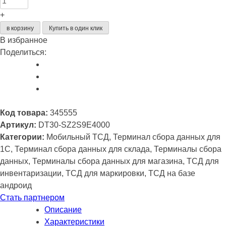
Терминал
+
сбора
в корзину
Купить в один клик
данных
В избранное
Urovo
Поделиться:
DT30
/
DT30-
SZ2S9E4000
/
Код товара:
345555
Android
Артикул:
DT30-SZ2S9E4000
9.0
Категории:
Мобильный ТСД, Терминал сбора данных для
/
1C, Терминал сбора данных для склада, Терминалы сбора
2D
данных, Терминалы сбора данных для магазина, ТСД для
Imager
инвентаризации, ТСД для маркировки, ТСД на базе
/
андроид
Zebra
Стать партнером
SE4710
Описание
(Soft
Характеристики