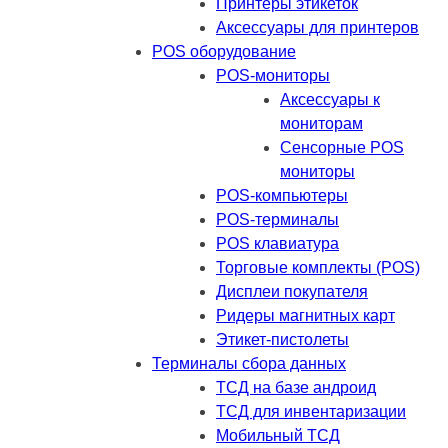
Принтеры этикеток
Аксессуары для принтеров
POS оборудование
POS-мониторы
Аксессуары к
мониторам
Сенсорные POS
мониторы
POS-компьютеры
POS-терминалы
POS клавиатура
Торговые комплекты (POS)
Дисплеи покупателя
Ридеры магнитных карт
Этикет-пистолеты
Терминалы сбора данных
ТСД на базе андроид
ТСД для инвентаризации
Мобильный ТСД