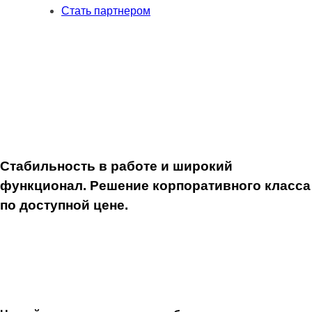
Decode)
Стать партнером
/
Bluetooth
/
Wi-
Fi
/
GSM
/
2G
Стабильность в работе и широкий
/
функционал. Решение корпоративного класса
4G
(LTE)
по доступной цене.
/
4G
(LTE)
/
GPS
/