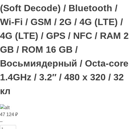
(Soft Decode) / Bluetooth /
Wi-Fi / GSM / 2G / 4G (LTE) /
4G (LTE) / GPS / NFC / RAM 2
GB / ROM 16 GB /
Восьмиядерный / Octa-core
1.4GHz / 3.2″ / 480 x 320 / 32
кл
47 124
₽
Количество
–
товара