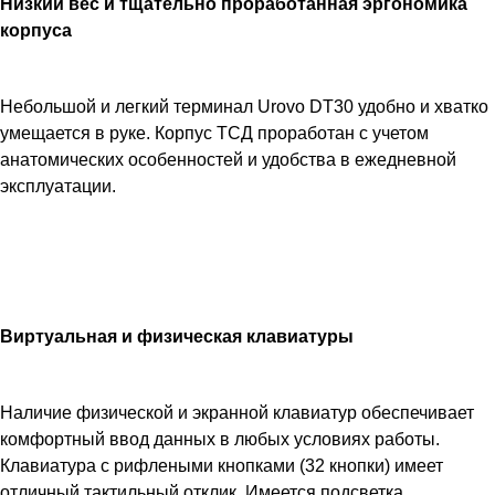
Низкий вес и тщательно проработанная эргономика
NFC
корпуса
/
RAM
2
Небольшой и легкий терминал Urovo DT30 удобно и хватко
GB
умещается в руке. Корпус ТСД проработан с учетом
/
анатомических особенностей и удобства в ежедневной
ROM
эксплуатации.
16
GB
/
Восьмиядерный
/
Octa-
Виртуальная и физическая клавиатуры
core
1.4GHz
/
Наличие физической и экранной клавиатур обеспечивает
3.2"
комфортный ввод данных в любых условиях работы.
/
Клавиатура с рифлеными кнопками (32 кнопки) имеет
480
отличный тактильный отклик. Имеется подсветка