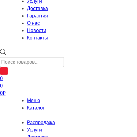
Услуги
Доставка
Гарантия
О нас
Новости
Контакты
Поиск
товаров
0
0
0
₽
Меню
Каталог
Распродажа
Услуги