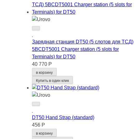
Зарядная станция DT50 (5 слотов для ТСД)
5BCDT5001 Сharger station (5 slots for
Terminals) for DT50
40 770 Р
в корзину
Купить в один клик
DT50 Hand Strap (standard)
456 Р
в корзину