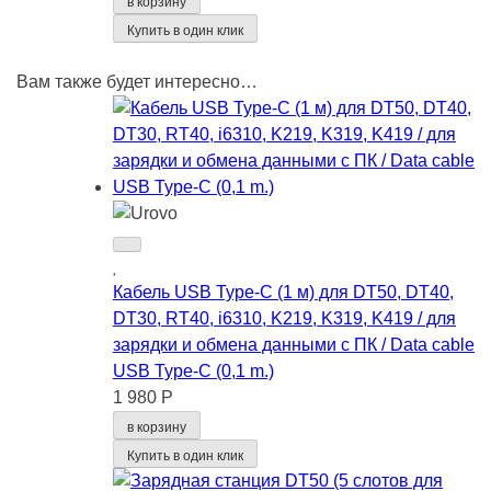
в корзину
Купить в один клик
Вам также будет интересно…
Кабель USB Type-C (1 м) для DT50, DT40,
DT30, RT40, i6310, K219, K319, K419 / для
зарядки и обмена данными с ПК / Data cable
USB Type-C (0,1 m.)
1 980 Р
в корзину
Купить в один клик