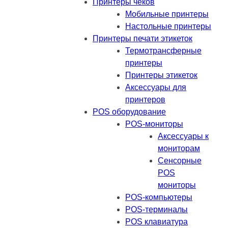
Принтеры чеков
Мобильные принтеры
Настольные принтеры
Принтеры печати этикеток
Термотрансферные
принтеры
Принтеры этикеток
Аксессуары для
принтеров
POS оборудование
POS-мониторы
Аксессуары к
мониторам
Сенсорные
POS
мониторы
POS-компьютеры
POS-терминалы
POS клавиатура