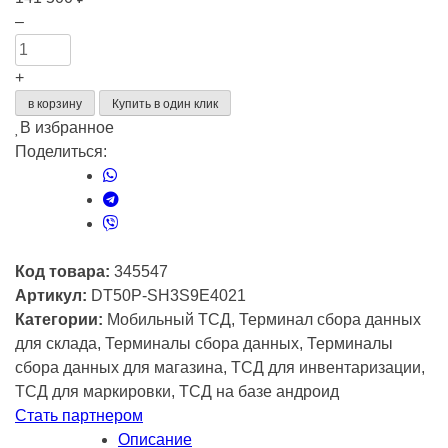
Количество
–
товара
Терминал
+
сбора
в корзину
Купить в один клик
данных
В избранное
Urovo
Поделиться:
DT50P
RFID
DT50P-
SH3S9E4021
Код товара:
345547
Артикул:
DT50P-SH3S9E4021
Категории:
Мобильный ТСД, Терминал сбора данных
для склада, Терминалы сбора данных, Терминалы
сбора данных для магазина, ТСД для инвентаризации,
ТСД для маркировки, ТСД на базе андроид
Стать партнером
Описание