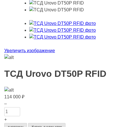
Увеличить изображение
ТСД Urovo DT50P RFID
114 000
₽
Количество
–
товара
ТСД
+
Urovo
в корзину
Купить в один клик