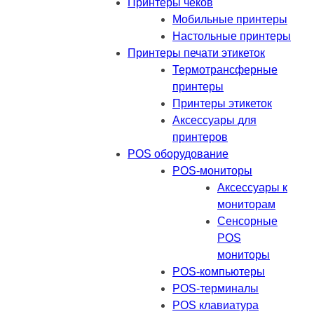
Принтеры чеков
Мобильные принтеры
Настольные принтеры
Принтеры печати этикеток
Термотрансферные
принтеры
Принтеры этикеток
Аксессуары для
принтеров
POS оборудование
POS-мониторы
Аксессуары к
мониторам
Сенсорные
POS
мониторы
POS-компьютеры
POS-терминалы
POS клавиатура