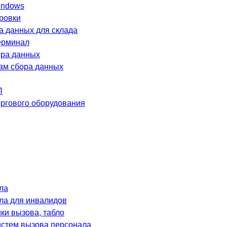
indows
ровки
а данных для склада
ерминал
ра данных
лам сбора данных
П
оргового оборудования
ла
ла для инвалидов
и вызова, табло
систем вызова персонала