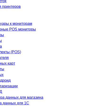
еток
я принтеров
уары к мониторам
рные POS мониторы
ры
ы
а
лекты (POS)
ателя
ных карт
еты
ых
ндроид
таризации
Д
ра данных для магазина
а данных для 1C