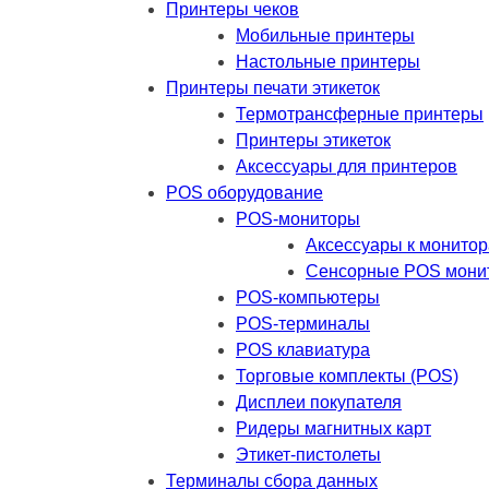
Принтеры чеков
Мобильные принтеры
Настольные принтеры
Принтеры печати этикеток
Термотрансферные принтеры
Принтеры этикеток
Аксессуары для принтеров
POS оборудование
POS-мониторы
Аксессуары к монито
Сенсорные POS мони
POS-компьютеры
POS-терминалы
POS клавиатура
Торговые комплекты (POS)
Дисплеи покупателя
Ридеры магнитных карт
Этикет-пистолеты
Терминалы сбора данных