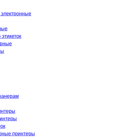
 электронные
ные
 этикеток
орные
сы
сканерам
интеры
ринтеры
ток
рные принтеры