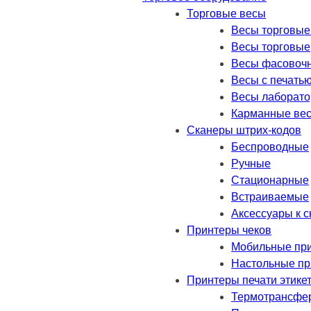
Торговые весы
Весы торговые
Весы торговые
Весы фасовоч
Весы с печатью
Весы лаборат
Карманные ве
Сканеры штрих-кодов
Беспроводные
Ручные
Стационарные
Встраиваемые
Аксессуары к 
Принтеры чеков
Мобильные пр
Настольные п
Принтеры печати этике
Термотрансфе