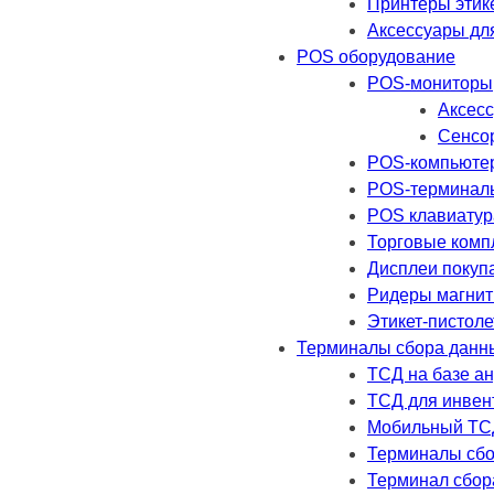
Принтеры этик
Аксессуары дл
POS оборудование
POS-мониторы
Аксесс
Сенсо
POS-компьюте
POS-терминал
POS клавиатур
Торговые комп
Дисплеи покуп
Ридеры магнит
Этикет-пистол
Терминалы сбора данн
ТСД на базе а
ТСД для инвен
Мобильный ТС
Терминалы сбо
Терминал сбор