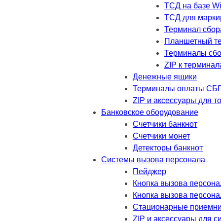
ТСД на базе W
ТСД для марки
Терминал сбор
Планшетный т
Терминалы сбо
ZIP к термина
Денежные ящики
Терминалы оплаты СБ
ZIP и аксессуары для т
Банковское оборудование
Счетчики банкнот
Счетчики монет
Детекторы банкнот
Системы вызова персонала
Пейджер
Кнопка вызова персона
Кнопка вызова персона
Стационарные приемник
ZIP и аксессуары для 