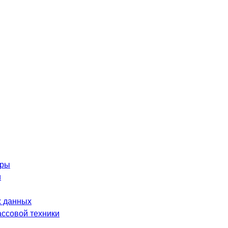
оры
и
 данных
ассовой техники